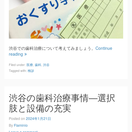
渋谷での歯科治療について考えてみましょう。
Continue
reading
Filed under:
医療
,
歯科
,
渋谷
Tagged with:
検診
渋谷の歯科治療事情―選択
肢と設備の充実
Posted on
2024年1月21日
By
Flaminio
Leave a comment