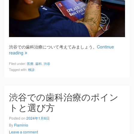
渋谷での歯科治療について考えてみましょう。
Continue
reading
Filed under:
医療
,
歯科
,
渋谷
Tagged with:
検診
渋谷での歯科治療のポイン
トと選び方
Posted on
2024年1月6日
By
Flaminio
Leave a comment