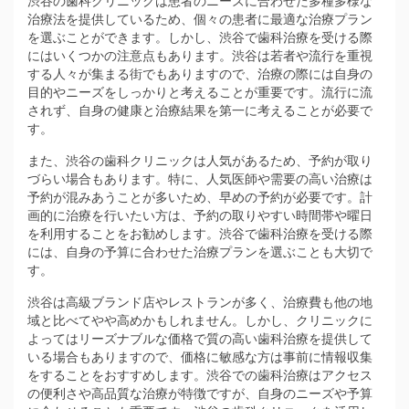
渋谷の歯科クリニックは患者のニーズに合わせた多種多様な
治療法を提供しているため、個々の患者に最適な治療プラン
を選ぶことができます。しかし、渋谷で歯科治療を受ける際
にはいくつかの注意点もあります。渋谷は若者や流行を重視
する人々が集まる街でもありますので、治療の際には自身の
目的やニーズをしっかりと考えることが重要です。流行に流
されず、自身の健康と治療結果を第一に考えることが必要で
す。
また、渋谷の歯科クリニックは人気があるため、予約が取り
づらい場合もあります。特に、人気医師や需要の高い治療は
予約が混みあうことが多いため、早めの予約が必要です。計
画的に治療を行いたい方は、予約の取りやすい時間帯や曜日
を利用することをお勧めします。渋谷で歯科治療を受ける際
には、自身の予算に合わせた治療プランを選ぶことも大切で
す。
渋谷は高級ブランド店やレストランが多く、治療費も他の地
域と比べてやや高めかもしれません。しかし、クリニックに
よってはリーズナブルな価格で質の高い歯科治療を提供して
いる場合もありますので、価格に敏感な方は事前に情報収集
をすることをおすすめします。渋谷での歯科治療はアクセス
の便利さや高品質な治療が特徴ですが、自身のニーズや予算