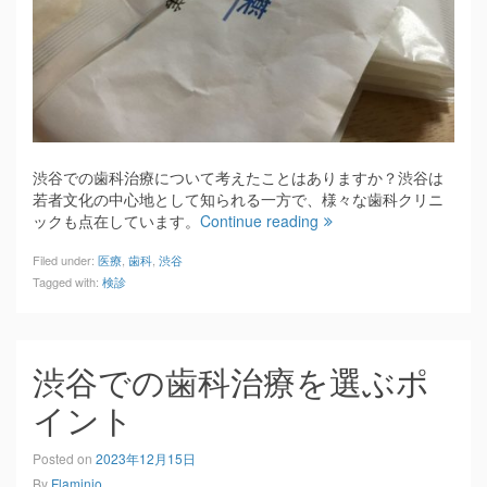
渋谷での歯科治療について考えたことはありますか？渋谷は
若者文化の中心地として知られる一方で、様々な歯科クリニ
ックも点在しています。
Continue reading
Filed under:
医療
,
歯科
,
渋谷
Tagged with:
検診
渋谷での歯科治療を選ぶポ
イント
Posted on
2023年12月15日
By
Flaminio