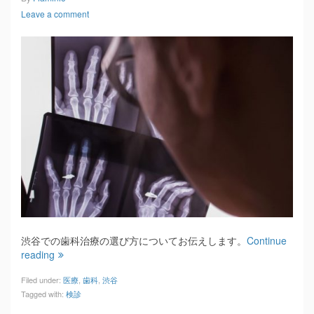
Leave a comment
渋谷での歯科治療の選び方についてお伝えします。
Continue
reading
Filed under:
医療
,
歯科
,
渋谷
Tagged with:
検診