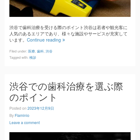
渋谷で歯科治療を受ける際のポイント渋谷は若者や観光客に
人気のあるエリアであり、様々な施設やサービスが充実して
います。
Continue reading
Filed under:
医療
,
歯科
,
渋谷
Tagged with:
検診
渋谷での歯科治療を選ぶ際
のポイント
Posted on
2023年12月9日
By
Flaminio
Leave a comment