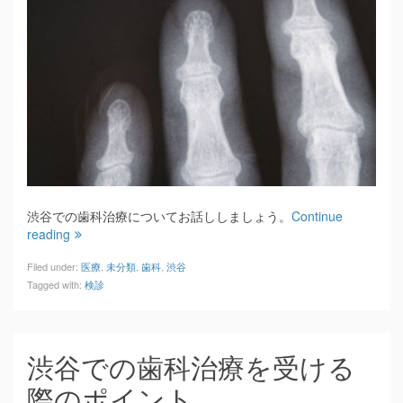
渋谷での歯科治療についてお話ししましょう。
Continue
reading
Filed under:
医療
,
未分類
,
歯科
,
渋谷
Tagged with:
検診
渋谷での歯科治療を受ける
際のポイント