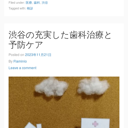
Filed under:
医療
,
歯科
,
渋谷
Tagged with:
検診
渋谷の充実した歯科治療と
予防ケア
Posted on
2023年11月21日
By
Flaminio
Leave a comment